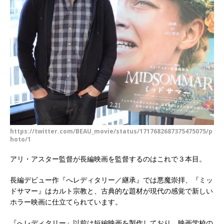
https://twitter.com/BEAU_movie/status/1717682687375475075/p
hoto/1
アリ・アスター監督が長編映画を監督するのはこれで３本目。
長編デビュー作『へレディタリー／継承』では悪魔崇拝、『ミッ
ドサマー』はカルト宗教と、古典的な題材が現代の感覚で新しい
ホラー映画に仕立てられています。
『へレディタリー』以前は短編映画を製作しており、映画学校の