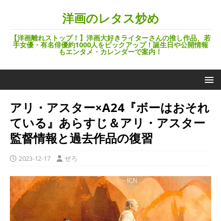
洋画のレタス炒め
【洋画離れストップ！】洋画大好きライターさんの推し作品、若
手女優・有名俳優約1000人をピックアップ！誕生日や公開情報
もエンタメ・カレンダーで案内！
アリ・アスター×A24『ボーはおそれ
ている』あらすじ＆アリ・アスター
監督情報と過去作品の復習
2023-12-17
ぜろ