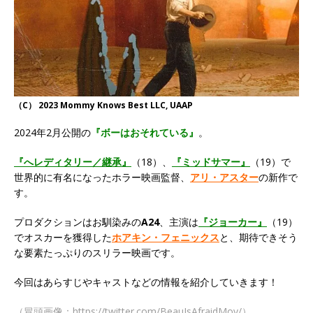
（C） 2023 Mommy Knows Best LLC, UAAP
2024年2月公開の
『ボーはおそれている』
。
『へレディタリー／継承』
（18）、
『ミッドサマー』
（19）で
世界的に有名になったホラー映画監督、
アリ・アスター
の新作で
す。
プロダクションはお馴染みの
A24
、主演は
『ジョーカー』
（19）
でオスカーを獲得した
ホアキン・フェニックス
と、期待できそう
な要素たっぷりのスリラー映画です。
今回はあらすじやキャストなどの情報を紹介していきます！
（冒頭画像：https://twitter.com/BeauIsAfraidMov/）