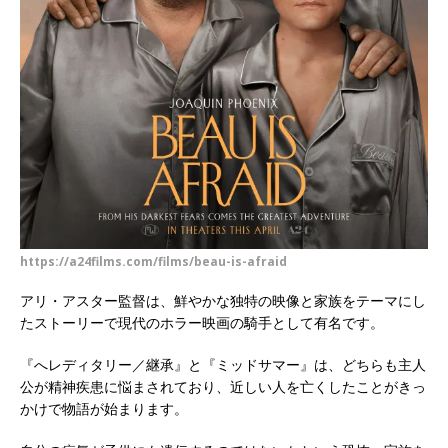
https://a24films.com/films/beau-is-afraid
アリ・アスター監督は、鮮やかな独特の映像と家族をテーマにし
たストーリーで現代のホラー映画の騎手として有名です。
『へレディタリー／継承』と『ミッドサマー』は、どちらも主人
公が精神疾患に悩まされており、近しい人を亡くしたことがきっ
かけで物語が始まります。