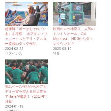
超難解『ボーはおそれてい
映画のロケ地巡り、人気の
る』を考察 、ホアキン・フ
モントリオール！Old
ェニックスとアリ・アスタ
Montreal、NDGからダウ
ー監督のタッグ作品
ンタウンまで
2024-02-22
2023-03-10
サスペンス
特集
実話ベース作品から米アカ
デミー賞を控える注目作ま
でHalleが厳選！（2024年1
月版）
2024-01-18