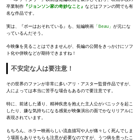
卒業制作
『ジョンソン家の奇妙なこと』
などはファンの間でも有
名な作品です。
実は、『ボーはおそれている』も、短編映画
「Beau」
が元にな
っているんだそう。
今映像を見ることはできませんが、長編の公開をきっかけにソフ
ト化や併映などが期待できますね！
不安定な人は要注意！
その世界のファンが非常に多いアリ・アスター監督作品ですが、
人によっては本当に苦手な場合もあるので要注意です。
特に、前述した通り、精神疾患を抱えた主人公がパニックを起こ
したり、嫌な気持ちになる感覚が映像演出の面でかなりリアルに
表現されています。
もちろん、ホラー映画らしい流血描写や人が痛々しく死んでしま
う場面もありそちらも注意が必要なのですが、うつ病を患ったこ