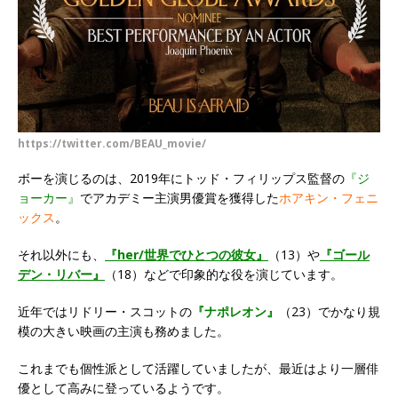
https://twitter.com/BEAU_movie/
ボーを演じるのは、2019年にトッド・フィリップス監督の
『ジ
ョーカー』
でアカデミー主演男優賞を獲得した
ホアキン・フェニ
ックス
。
それ以外にも、
『her/世界でひとつの彼女』
（13）や
『ゴール
デン・リバー』
（18）などで印象的な役を演じています。
近年ではリドリー・スコットの
『ナポレオン』
（23）でかなり規
模の大きい映画の主演も務めました。
これまでも個性派として活躍していましたが、最近はより一層俳
優として高みに登っているようです。