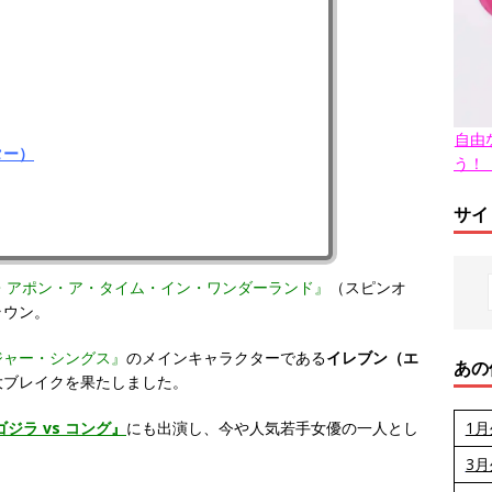
自由
ター）
う！
サイ
・アポン・ア・タイム・イン・ワンダーランド』
（スピンオ
ラウン。
ジャー・シングス』
のメインキャラクターである
イレブン（エ
あの
大ブレイクを果たしました。
1
ゴジラ vs コング
』
にも出演し、今や人気若手女優の一人とし
3