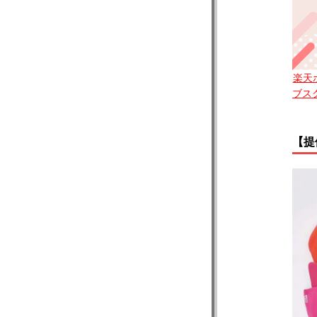
楽天
ブス
【提