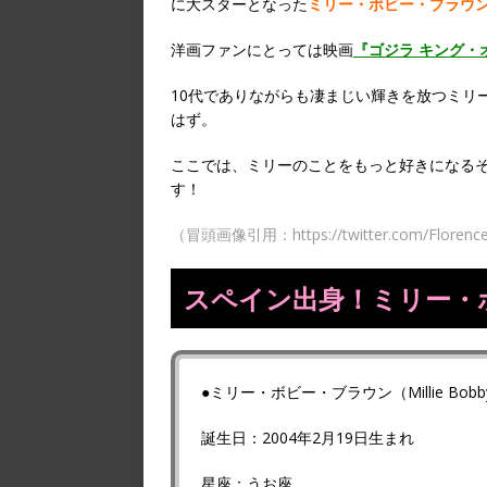
に大スターとなった
ミリー・ボビー・ブラウ
洋画ファンにとっては映画
『
ゴジラ キング・
10代でありながらも凄まじい輝きを放つミリ
はず。
ここでは、ミリーのことをもっと好きになる
す！
（冒頭画像引用：https://twitter.com/Florence
スペイン出身！ミリー・
●ミリー・ボビー・ブラウン（Millie Bobby
誕生日：2004年2月19日生まれ
星座：うお座