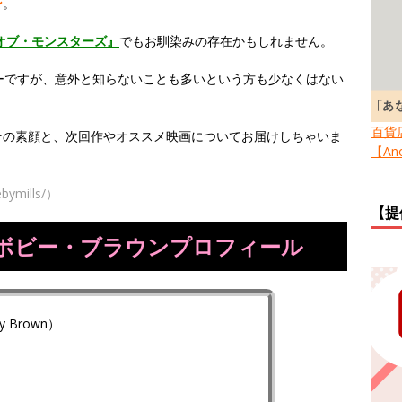
ン
。
オブ・モンスターズ
』
でもお馴染みの存在かもしれません。
ーですが、意外と知らないことも多いという方も少なくはない
百貨
その素顔と、次回作やオススメ映画についてお届けしちゃいま
【Ano
bymills/）
【提
ボビー・ブラウンプロフィール
 Brown）