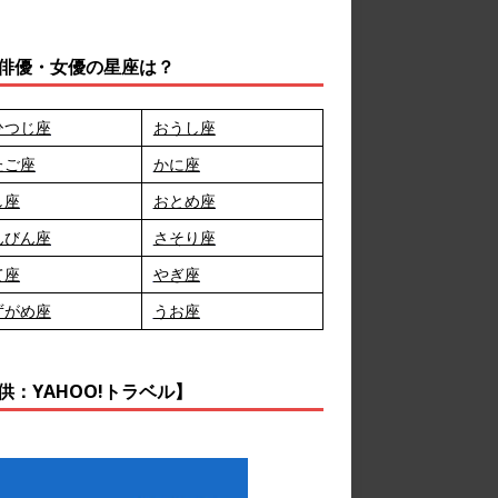
俳優・女優の星座は？
ひつじ座
おうし座
たご座
かに座
し座
おとめ座
んびん座
さそり座
て座
やぎ座
ずがめ座
うお座
供：YAHOO!トラベル】