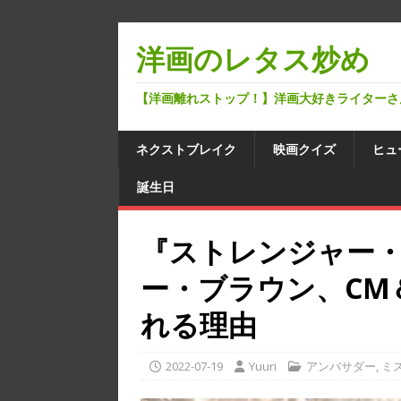
洋画のレタス炒め
【洋画離れストップ！】洋画大好きライターさ
ネクストブレイク
映画クイズ
ヒュ
誕生日
『ストレンジャー
ー・ブラウン、CM
れる理由
2022-07-19
Yuuri
アンバサダー
,
ミ