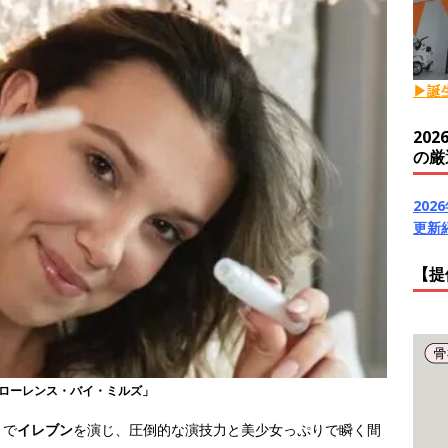
▶誕
20
の厳
20
更新
【提
フローレンス・バイ・ミルズ」
』
で
イレブン
を演じ、圧倒的な演技力と美少女っぷりで瞬く間