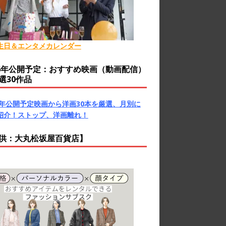
生日＆エンタメカレンダー
26年公開予定：おすすめ映画（動画配信）
選30作品
26年公開予定映画から洋画30本を厳選、月別に
紹介！ストップ、洋画離れ！
供：大丸松坂屋百貨店】