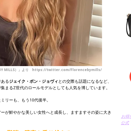
LS）」より https://twitter.com/Florencebymills/
である
ジェイク・ボン・ジョヴィ
との交際も話題になるなど、
が集まるZ世代のロールモデルとしても人気を博しています。
ミリーも、もう10代後半。
アーが鮮やかな美しい女性へと成長し、ますますその姿に大き
お得
公式