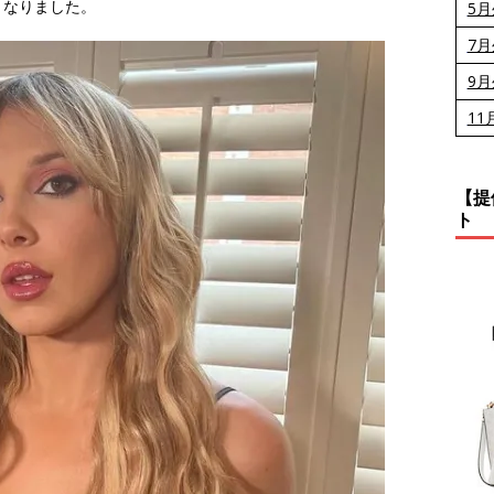
となりました。
5
7
9
11
【提
ト