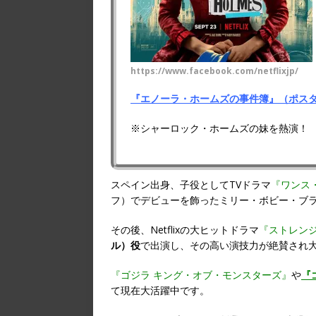
https://www.facebook.com/netflixjp/
『エノーラ・ホームズの事件簿』（ポス
※シャーロック・ホームズの妹を熱演！
スペイン出身、子役としてTVドラマ
『ワンス
フ）でデビューを飾ったミリー・ボビー・ブ
その後、Netflixの大ヒットドラマ
『ストレン
ル）役
で出演し、その高い演技力が絶賛され
『ゴジラ キング・オブ・モンスターズ』
や
『
て現在大活躍中です。