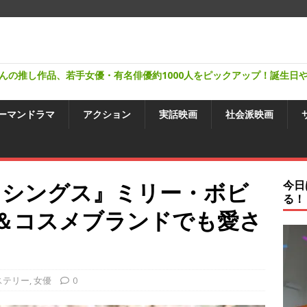
んの推し作品、若手女優・有名俳優約1000人をピックアップ！誕生日
ーマンドラマ
アクション
実話映画
社会派映画
・シングス』ミリー・ボビ
今日
る！
＆コスメブランドでも愛さ
ステリー
,
女優
0