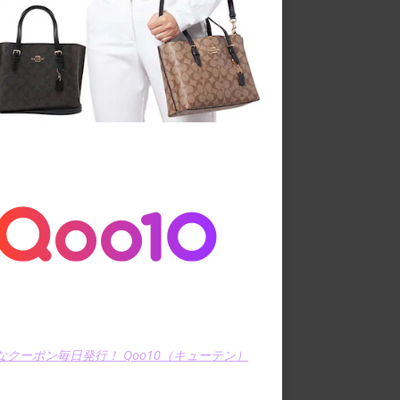
なクーポン毎日発行！ Qoo10（キューテン）