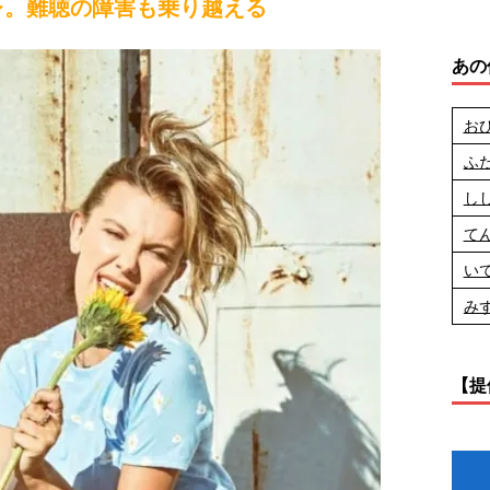
レ。難聴の障害も乗り越える
あの
お
ふ
し
て
い
み
【提