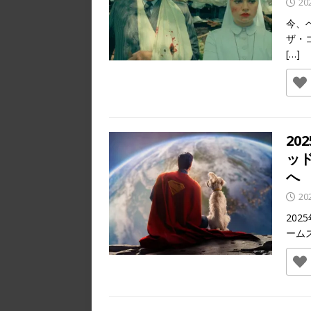
20
今、
ザ・
[…]
2
ッ
へ
20
20
ーム