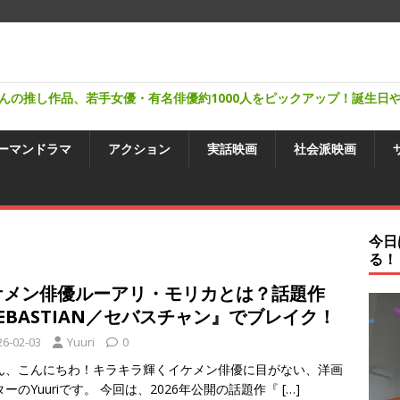
んの推し作品、若手女優・有名俳優約1000人をピックアップ！誕生日
ーマンドラマ
アクション
実話映画
社会派映画
今日
る！
ケメン俳優ルーアリ・モリカとは？話題作
EBASTIAN／セバスチャン』でブレイク！
26-02-03
Yuuri
0
ん、こんにちわ！キラキラ輝くイケメン俳優に目がない、洋画
ーのYuuriです。 今回は、2026年公開の話題作『
[…]