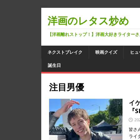
洋画のレタス炒め
【洋画離れストップ！】洋画大好きライターさ
ネクストブレイク
映画クイズ
ヒュ
誕生日
注目男優
イ
『S
20
皆さ
ライタ