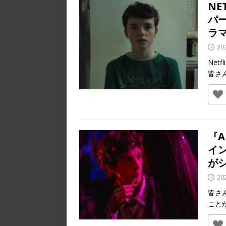
NE
パ
ラ
20
Ne
皆さ
『
イ
が
20
皆さ
こと