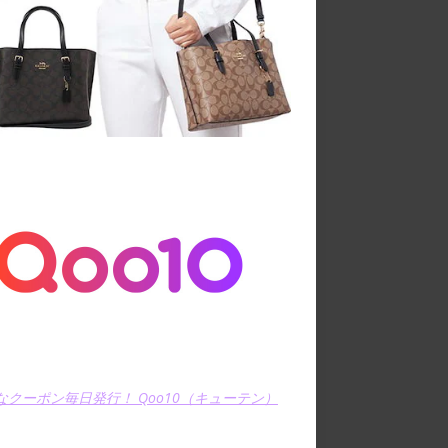
なクーポン毎日発行！ Qoo10（キューテン）