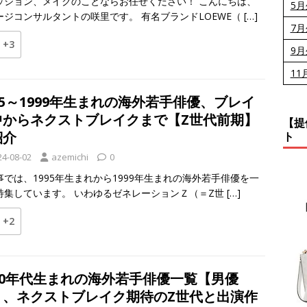
ッション、メイクのことならお任せください！ こんにちは、
5
ージコンサルタントの咲里です。 有名ブランドLOEWE（
[…]
7
+3
9
11
95～1999年生まれの海外若手俳優、ブレイ
中からネクストブレイクまで【Z世代前期】
【提
紹介
ト
24-08-02
azemichi
0
事では、1995年生まれから1999年生まれの海外若手俳優を一
特集しています。 いわゆるゼネレーションＺ（＝Z世
[…]
+2
000年代生まれの海外若手俳優一覧【男優
】、ネクストブレイク期待のZ世代と出演作