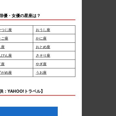
俳優・女優の星座は？
ひつじ座
おうし座
たご座
かに座
し座
おとめ座
んびん座
さそり座
て座
やぎ座
ずがめ座
うお座
供：YAHOO!トラベル】