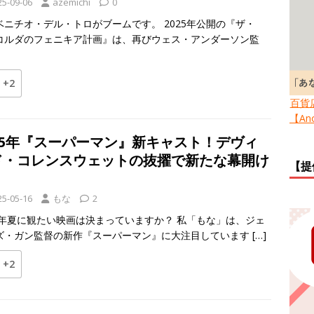
25-09-06
azemichi
0
ベニチオ・デル・トロがブームです。 2025年公開の『ザ・
コルダのフェニキア計画』は、再びウェス・アンダーソン監
+2
百貨
【Ano
025年『スーパーマン』新キャスト！デヴィ
ド・コレンスウェットの抜擢で新たな幕開け
【提
25-05-16
もな
2
25年夏に観たい映画は決まっていますか？ 私「もな」は、ジェ
ズ・ガン監督の新作『スーパーマン』に大注目しています
[…]
+2