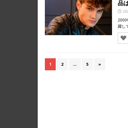
品
20
20
躍し
1
2
…
5
»