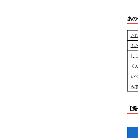
あの
お
ふ
し
て
い
み
【提