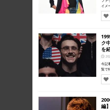
ファ
イメ
19
ク
を
20
今記
覧で
2
編