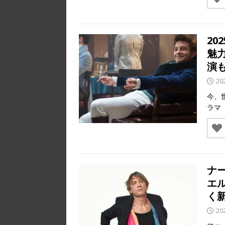
2
魅
演
20
今、
ラマ
ナ
エ
く
20