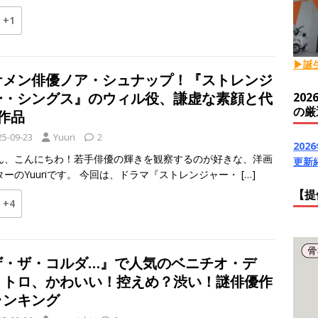
+1
▶誕
ケメン俳優ノア・シュナップ！『ストレンジ
ー・シングス』のウィル役、謙虚な素顔と代
20
の厳
作品
25-09-23
Yuuri
2
20
ん、こんにちわ！若手俳優の輝きを観察するのが好きな、洋画
更新
ターのYuuriです。 今回は、ドラマ『ストレンジャー・
[…]
【提
+4
ザ・ザ・コルダ…』で人気のベニチオ・デ
・トロ、かわいい！控えめ？渋い！謎俳優作
ランキング