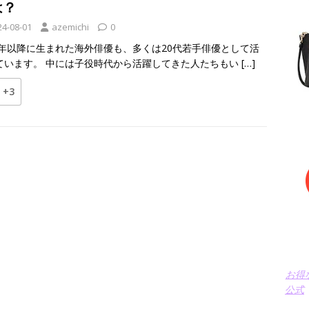
は？
24-08-01
azemichi
0
00年以降に生まれた海外俳優も、多くは20代若手俳優として活
ています。 中には子役時代から活躍してきた人たちもい
[…]
+3
お得
公式