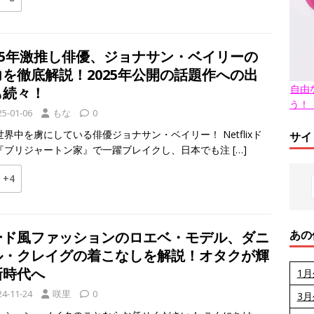
025年激推し俳優、ジョナサン・ベイリーの
力を徹底解説！2025年公開の話題作への出
自由
も続々！
う！
25-01-06
もな
0
世界中を虜にしている俳優ジョナサン・ベイリー！ Netflixド
サイ
『ブリジャートン家』で一躍ブレイクし、日本でも注
[…]
+4
あの
ード風ファッションのロエベ・モデル、ダニ
ル・クレイグの着こなしを解説！オタクが輝
新時代へ
1
24-11-24
咲里
0
3