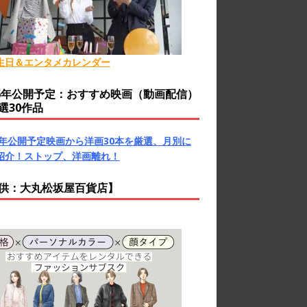
生日＆エンタメカレンダー
26年公開予定：おすすめ映画（動画配信）
選30作品
26年公開予定映画から洋画30本を厳選、月別に
紹介！ストップ、洋画離れ！
供：大丸松坂屋百貨店】