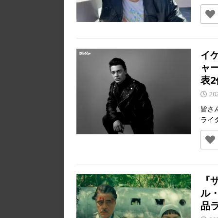
イ
ャ
表2
20
皆さ
ライ
『
ル
品