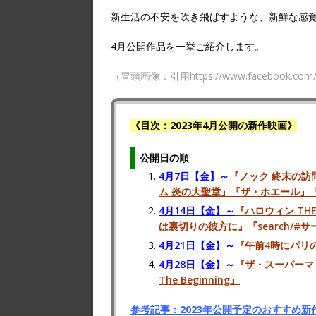
新生活の不安を吹き飛ばすような、新鮮な感
4月公開作品を一挙ご紹介します。
（冒頭画像：引用https://www.facebook.com/a
《目次：2023年4
月公開の新作映画》
公開日の順
4月7日【金】～
『ノック 終末の訪
ム 炎の大聖堂』『ザ・ホエール』『A
4月14日【金】～
『ハロウィン TH
は裏切りの彼方に』『search/#サ
4月21日【金】～
『午前4時にパリ
4月28日【金】～
『ザ・スーパーマ
The Beginning』
参考記事：2023年公開予定のおすすめ新