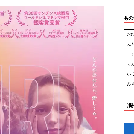
あの
お
ふ
し
て
い
み
【提