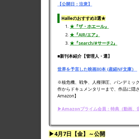
【公開日：注意】
Halleのおすすめ3選★
★『ザ・ホエール』
★『AIR/エア』
★『search/#サーチ2』
■新刊本紹介【管理人・選】
世界を予言した映画80本 (産経NF文庫）
※核危機、戦争、人権弾圧、パンデミッ
作からドキュメンタリーまで、作品に隠
Amazon】
▶Amazonプライム会員：特典（動画
▶4月7日【金】～公開