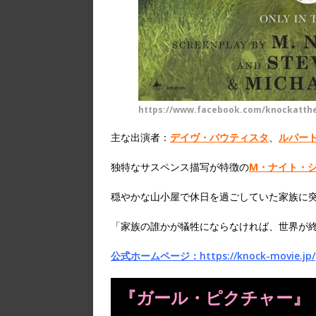
https://www.facebook.com/knockatth
主な出演者：
デイヴ・バウティスタ
、
ルパー
独特なサスペンス描写が特徴の
M・ナイト・
穏やかな山小屋で休日を過ごしていた家族に突
「家族の誰かが犠牲にならなければ、世界が
公式ホームページ：https://knock-movie.jp/
『ガール・ピクチャー』