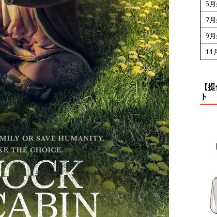
5
7
9
11
【提
ト