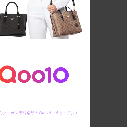
なクーポン毎日発行！ Qoo10（キューテン）