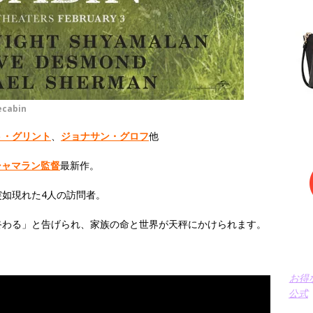
ecabin
ト・グリント
、
ジョナサン・グロフ
他
シャマラン監督
最新作。
如現れた4人の訪問者。
終わる」と告げられ、家族の命と世界が天秤にかけられます。
お得
公式