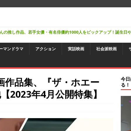
んの推し作品、若手女優・有名俳優約1000人をピックアップ！誕生日
ーマンドラマ
アクション
実話映画
社会派映画
洋画作品集、『ザ・ホエー
今日
る！
他【2023年4月公開特集】