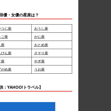
俳優・女優の星座は？
ひつじ座
おうし座
たご座
かに座
し座
おとめ座
んびん座
さそり座
て座
やぎ座
ずがめ座
うお座
供：YAHOO!トラベル】