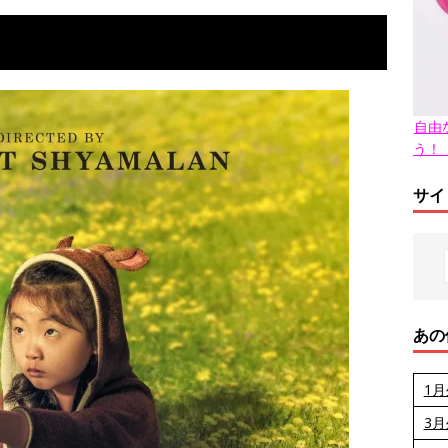
自由
う！
サイ
あの
1
3