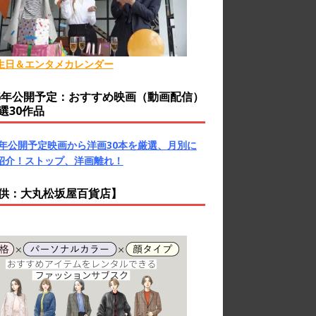
生日＆エンタメカレンダー
26年公開予定：おすすめ映画（動画配信）
選30作品
26年公開予定映画から洋画30本を厳選、月別に
紹介！ストップ、洋画離れ！
供：大丸松坂屋百貨店】