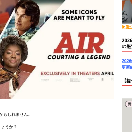
▶誕
20
の厳
20
更新
【提
かもしれません。
しょうか？