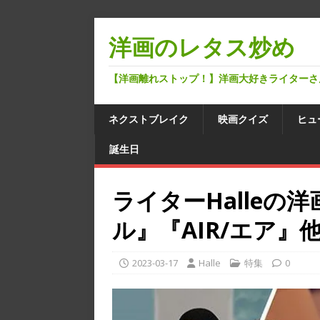
洋画のレタス炒め
【洋画離れストップ！】洋画大好きライターさ
ネクストブレイク
映画クイズ
ヒュ
誕生日
ライターHalleの
ル』『AIR/エア』
2023-03-17
Halle
特集
0