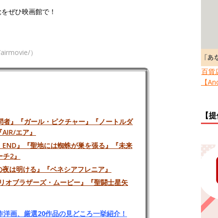
覚をぜひ映画館で！
irmovie/）
百貨
【Ano
【提
問者』『ガール・ピクチャー』『ノートルダ
IR/エア』
E END』『聖地には蜘蛛が巣を張る』『未来
ーチ2』
の夜は明ける』『ベネシアフレニア』
リオブラザーズ・ムービー』『聖闘士星矢
作洋画、厳選20作品の見どころ一挙紹介！