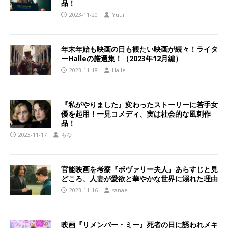
品！
2023-11-20
Yuuri
年末年始も映画の日も観たい映画が続々！ライタ
ーHalleの厳選集！（2023年12月編）
2023-11-18
Halle
『私がやりました』変わったストーリーに若手女
優を起用！一見コメディ、実は社会的な風刺作
品！
2023-11-17
もな
官能映画を考察『ボヴァリー夫人』あらすじと見
どころ、人妻が愛欲と華やかな世界に溺れた理由
2023-11-16
sanae
映画『リメンバー・ミー』死者の日に誘われメキ