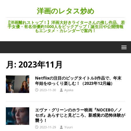
洋画のレタス炒め
【洋画離れストップ！】洋画大好きライターさんの推し作品、若
手女優・有名俳優約1000人をピックアップ！誕生日や公開情報
もエンタメ・カレンダーで案内！
月:
2023年11月
Netflixの注目のビッグタイトル3作品で、年末
年始をゆっくり楽しむ！（2023年12月編）
2023-11-30
Ayaka
エヴァ・グリーンのホラー映画『NOCEBO／ノ
セボ』あらすじと見どころ、新感覚の恐怖体験が
襲う！
2023-11-29
Yuuri