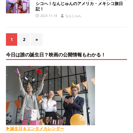
シコへ！なんじゅんのアメリカ・メキシコ旅日
記！
2023-11-14
なんじゅん
1
2
»
今日は誰の誕生日？映画の公開情報もわかる！
▶誕生日＆エンタメカレンダー