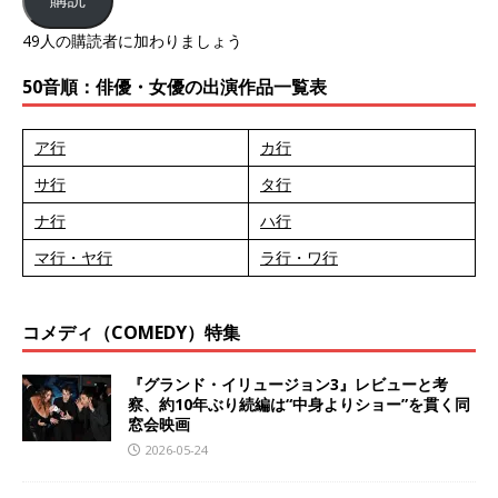
49人の購読者に加わりましょう
50音順：俳優・女優の出演作品一覧表
ア行
カ行
サ行
タ行
ナ行
ハ行
マ行・ヤ行
ラ行・ワ行
コメディ（COMEDY）特集
『グランド・イリュージョン3』レビューと考
察、約10年ぶり続編は“中身よりショー”を貫く同
窓会映画
2026-05-24