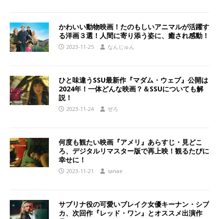
かわいい動物映画！たのもしいアニマルが活躍す
る洋画３選！人間に寄り添う姿に、癒され感動！
2023-11-25
なんじゅん
ひと味違うSSU最新作『マダム・ウェブ』公開は
2024年！一体どんな映画？＆SSUについても解
説！
2023-11-24
ぜろ
何度も観たい映画『アメリ』あらすじ・見どこ
ろ、デジタルリマスター版で再上映！観るたびに
幸せに！
2023-11-21
sanae
サブリナ役の可愛いブレイク女優キーナン・シプ
カ、次回作『レッド・ワン』とオススメ出演作