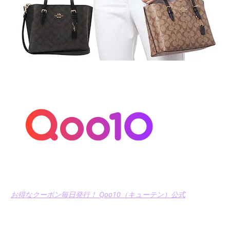
お得なクーポン毎日発行！ Qoo10（キューテン）公式