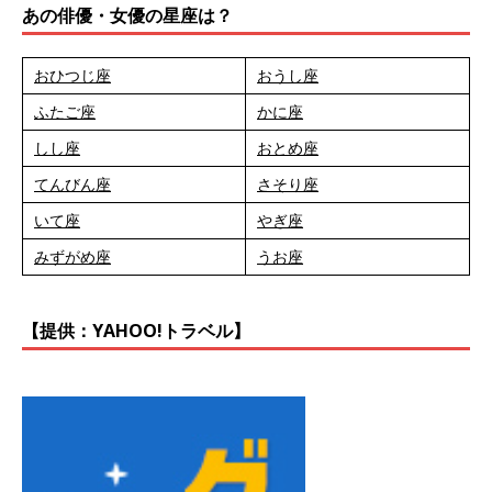
あの俳優・女優の星座は？
おひつじ座
おうし座
ふたご座
かに座
しし座
おとめ座
てんびん座
さそり座
いて座
やぎ座
みずがめ座
うお座
【提供：YAHOO!トラベル】