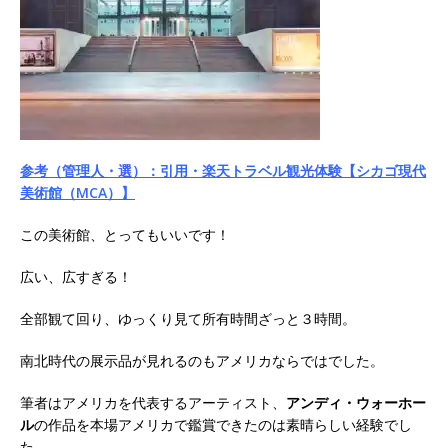
参考（管理人・選）：引用・楽天トラベル観光体験【シカゴ現代
美術館（MCA）】
この美術館、とってもいいです！
広い、広すぎる！
全部観て回り、ゆっくり見て所有時間ざっと３時間。
南北時代の展示品が見れるのもアメリカならではでした。
筆者はアメリカを代表するアーティスト、
アンディ・ウォーホー
ル
の作品を本場アメリカで鑑賞できたのは素晴らしい経験でし
た。