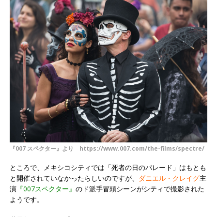
『007 スペクター』より https://www.007.com/the-films/spectre/
ところで、メキシコシティでは「死者の日のパレード」はもとも
と開催されていなかったらしいのですが、
ダニエル・クレイグ
主
演
『007スペクター』
のド派手冒頭シーンがシティで撮影された
ようです。