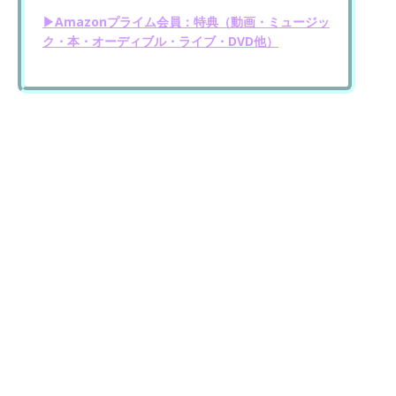
▶Amazonプライム会員：特典（動画・ミュージッ
ク・本・オーディブル・ライブ・DVD他）