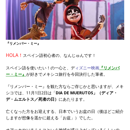
『リメンバー・ミー』
HOLA！
スペイン語初心者の、なんじゅんです！
スペイン語を使いたい！の一心と、デ
ィズニー映画
『リメンバ
ー・ミー』
が好きでメキシコ旅行を今回決行した筆者。
『リメンバー・ミー』を観た方ならご存じかと思いますが、メキ
シコでは、11月1日2日は「
DIA DE MUERUTOS」
（ディア・
デ・ムエルトス／死者の日）
にあたります。
亡くなった方をお迎えする、日本でいうお盆の日（後ほどご紹介
しますが想像を遥かに超える「お盆」）でした。
オアハカやソチミルコという地域が盛り上がっているらしいの