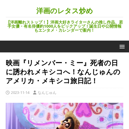
洋画のレタス炒め
【洋画離れストップ！】洋画大好きライターさんの推し作品、若
手女優・有名俳優約1000人をピックアップ！誕生日や公開情報
もエンタメ・カレンダーで案内！
映画『リメンバー・ミー』死者の日
に誘われメキシコへ！なんじゅんの
アメリカ・メキシコ旅日記！
2023-11-14
なんじゅん