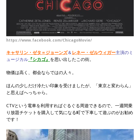
https://www.facebook.com/ChicagoMovie/
キャサリン・ゼタ＝ジョーンズ
＆
レネー・ゼルウィガー
主演のミ
ュージカル
『シカゴ』
を思い出したこの街。
物価は高く、都会ならではの人々。
ほんの少しだけ冷たい印象を受けましたが、「東京と変わらん」
と思えばへっちゃら。
CTVという電車を利用すればぐるぐる周遊できるので、一週間乗
り放題チケットを購入して気になる町で下車して遊ぶのがお勧め
です！