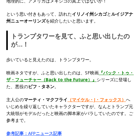
地理的に、アメリカはメキシコの真上ではないか！
という思い付きもあって、訪れた
イリノイ州シカゴ
と
ルイジアナ
州ニューオーリンズ
を紹介したいと思います。
トランプタワーを見て、ふと思い出したの
が…！
歩いていると見えたのは、トランプタワー。
映画ネタですが、ふと思い出したのは、SF映画
『バック・トゥ・
ザ・フューチャー（Back to the Future）』
シリーズに登場し
た、悪役の
ビフ・タネン
。
主人公の
マーティ・マクフライ
（マイケル・J・フォックス）
へ
いじめを繰り返していたキャラクターですが、なんとトランプ元
大統領がモデルだったと映画の脚本家がバラしていたのです。ご
参考まで。
参考記事：AFPニュース記事