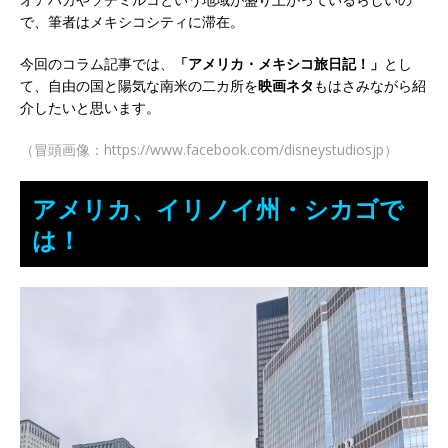
で、筆者はメキシコシティに滞在。
今回のコラム記事では、
「アメリカ・メキシコ旅日記！」
とし
て、自由の国と陽気な南米の二カ所を
映画ネタ
もはさみながら紹
介したいと思います。
（冒頭画像：https://www.facebook.com/disneystudiosjp）
アメリカ、イリノイ州・シカゴで
は！