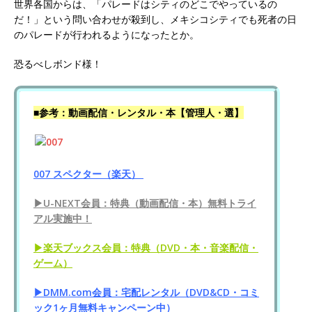
世界各国からは、「パレードはシティのどこでやっているの
だ！」という問い合わせが殺到し、メキシコシティでも死者の日
のパレードが行われるようになったとか。
恐るべしボンド様！
■参考：動画配信・レンタル・本【管理人・選】
007 スペクター（楽天）
▶U-NEXT会員：特典（動画配信・本）無料トライ
アル実施中！
▶楽天ブックス会員：特典（DVD・本・音楽配信・
ゲーム）
▶DMM.com会員：宅配レンタル（DVD&CD・コミ
ック1ヶ月無料キャンペーン中）