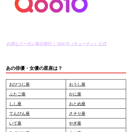
お得なクーポン毎日発行！ Qoo10（キューテン）公式
あの俳優・女優の星座は？
おひつじ座
おうし座
ふたご座
かに座
しし座
おとめ座
てんびん座
さそり座
いて座
やぎ座