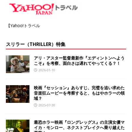
【Yahoo!トラベル
スリラー（THRILLER）特集
アリ・アスター監督最新作『エディントンへよう
こそ』を考察、面白さは遅れてやってくる？！
2026-01-10
映画『セッション』あらすじ、完璧を追い求めた
音楽狂ムービーを考察すると、もはやホラーの領
域？
2025-07-30
最恐ホラー映画『ロングレッグス』の主演女優マ
イカ・モンロー、ネクストブレイクへ乗り越えた