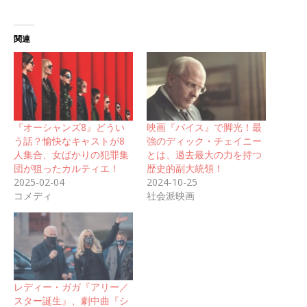
関連
『オーシャンズ8』どうい
映画『バイス』で脚光！最
う話？愉快なキャストが8
強のディック・チェイニー
人集合、女ばかりの犯罪集
とは、過去最大の力を持つ
団が狙ったカルティエ！
歴史的副大統領！
2025-02-04
2024-10-25
コメディ
社会派映画
レディー・ガガ『アリー／
スター誕生』、劇中曲『シ