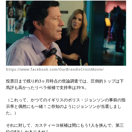
https://www.facebook.com/OurBrandIsCrisisMovie/
投票日まで残り約3ヶ月時点の世論調査では、圧倒的トップは下
馬評も高かったリベラ候補で支持率は39％。
（これって、かつてのイギリスのボリス・ジョンソンの事前の指
示率と偶然にも一緒！ご存知のようにジョンソンが当選しまし
た。）
それに対して、カスティーヨ候補は間にもう1人を挟んで、第三
位の8％しかありません。