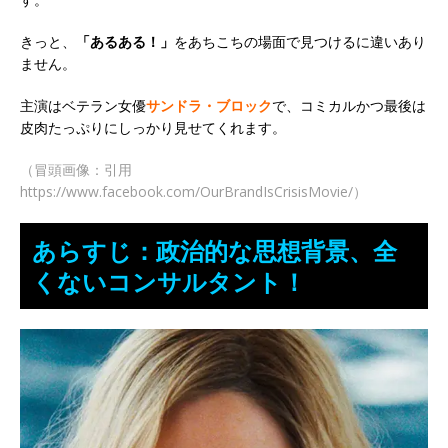
きっと、
「あるある！」
をあちこちの場面で見つけるに違いあり
ません。
主演はベテラン女優
サンドラ・ブロック
で、コミカルかつ最後は
皮肉たっぷりにしっかり見せてくれます。
（冒頭画像：引用
https://www.facebook.com/OurBrandIsCrisisMovie/）
あらすじ：政治的な思想背景、全
くないコンサルタント！