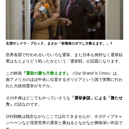
主演サンドラ・ブロック、まさか「有権者のダマし方教えます。」？
世界各国で行われるいろいろな選挙、また日本も例外なく選挙結
果はもとよりどう戦ったかという「選挙戦」が話題になります。
この映画
『選挙の勝ち方教えます』
（Our Brand Is Crisis）は、
南アメリカのほぼ中央に位置するボリビアという国で実際に行わ
れた大統領選挙がモデル。
その中身はどこでもやっていそうな
「選挙参謀」による「勝たせ
方」
の話なのです。
SNS戦略は残念ながらここでは出てきませんが、ネガティブキャ
ンペーンなど現実世界の選挙と重ねるとなかなか興味深い作品で
す。