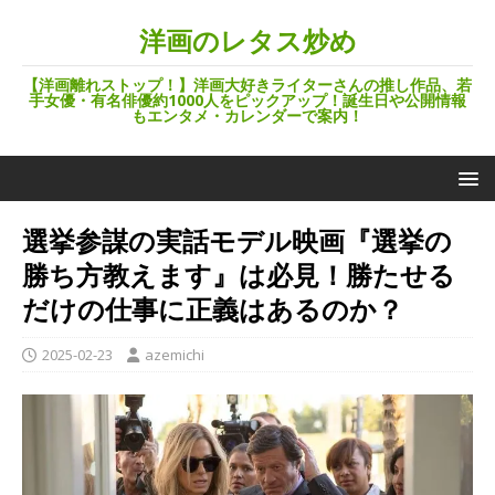
洋画のレタス炒め
【洋画離れストップ！】洋画大好きライターさんの推し作品、若
手女優・有名俳優約1000人をピックアップ！誕生日や公開情報
もエンタメ・カレンダーで案内！
選挙参謀の実話モデル映画『選挙の
勝ち方教えます』は必見！勝たせる
だけの仕事に正義はあるのか？
2025-02-23
azemichi