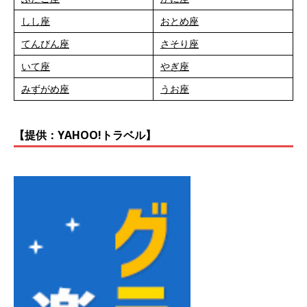
しし座
おとめ座
てんびん座
さそり座
いて座
やぎ座
みずがめ座
うお座
【提供：YAHOO!トラベル】