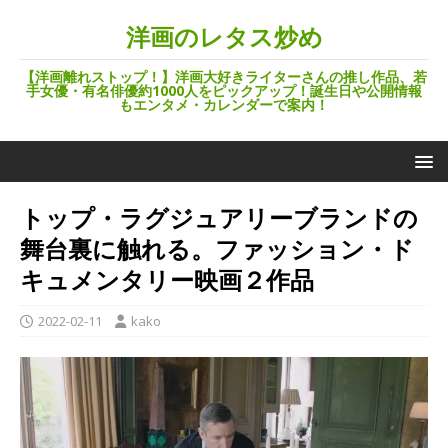
洋画のレタス炒め
【洋画離れストップ！】洋画大好きライターさんの推し作品、若
手女優・有名俳優約1000人をピックアップ！誕生日や公開情報
もエンタメ・カレンダーで案内！
トップ・ラグジュアリーブランドの
舞台裏に触れる。ファッション・ド
キュメンタリー映画２作品
2022-02-11
kako