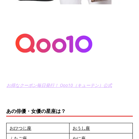
お得なクーポン毎日発行！ Qoo10（キューテン）公式
あの俳優・女優の星座は？
おひつじ座
おうし座
ふたご座
かに座