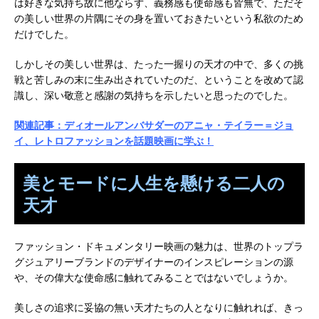
は好きな気持ち故に他ならず、義務感も使命感も皆無で、ただそ
の美しい世界の片隅にその身を置いておきたいという私欲のため
だけでした。
しかしその美しい世界は、たった一握りの天才の中で、多くの挑
戦と苦しみの末に生み出されていたのだ、ということを改めて認
識し、深い敬意と感謝の気持ちを示したいと思ったのでした。
関連記事：ディオールアンバサダーのアニャ・テイラー＝ジョ
イ、レトロファッションを話題映画に学ぶ！
美とモードに人生を懸ける二人の
天才
ファッション・ドキュメンタリー映画の魅力は、世界のトップラ
グジュアリーブランドのデザイナーのインスピレーションの源
や、その偉大な使命感に触れてみることではないでしょうか。
美しさの追求に妥協の無い天才たちの人となりに触れれば、きっ