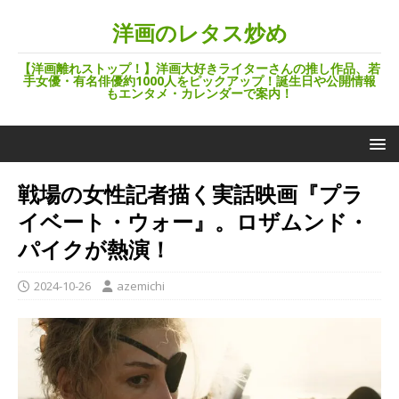
洋画のレタス炒め
【洋画離れストップ！】洋画大好きライターさんの推し作品、若
手女優・有名俳優約1000人をピックアップ！誕生日や公開情報
もエンタメ・カレンダーで案内！
戦場の女性記者描く実話映画『プラ
イベート・ウォー』。ロザムンド・
パイクが熱演！
2024-10-26
azemichi