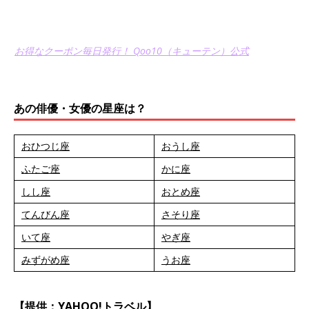
お得なクーポン毎日発行！ Qoo10（キューテン）公式
あの俳優・女優の星座は？
おひつじ座
おうし座
ふたご座
かに座
しし座
おとめ座
てんびん座
さそり座
いて座
やぎ座
みずがめ座
うお座
【提供：YAHOO!トラベル】