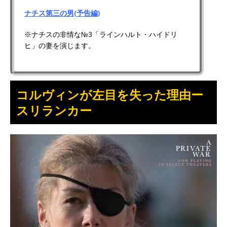
ナチス第三の男(予告編)
※ナチスの非情な№3「ラインハルト・ハイドリ
ヒ」の妻を演じます。
コルヴィンが
左目を失った理由ー
スリランカー