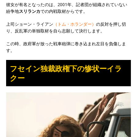
彼女が有名となったのは、2001年、記者団が組織されていない
紛争地
スリランカ
での内戦取材からです。
上司ショーン・ライアン
（トム・ホランダー）
の反対を押し切
り、反乱軍の単独取材を自ら志願して決行します。
この時、政府軍が放った戦車砲弾に巻き込まれ左目を負傷しま
す。
フセイン独裁政権下の惨状ーイラ
クー