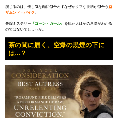
演じるのは、優し気な顔に似合わずなぜかタフな役柄が似合う
ロ
ザムンド・パイク
。
失踪ミステリー
『ゴーン・ガール』
を観た人はその意味がわかる
のではないでしょうか。
茶の間に届く、空爆の黒煙の下に
は…？