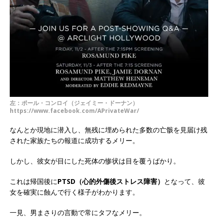
左：ポール・コンロイ（ジェイミー・ドーナン）
https://www.facebook.com/APrivateWar/
なんとか現地に潜入し、無残に埋められた多数の亡骸を見届け残
された家族たちの報道に成功するメリー。
しかし、彼女が目にした死体の惨状は目を覆うばかり。
これは帰国後に
PTSD（心的外傷後ストレス障害）
となって、彼
女を確実に蝕んで行く様子がわかります。
一見、男まさりの言動で常にタフなメリー。