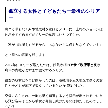
孤立する女性と子どもたちー最後のシリア
ー
息つく暇もなく紛争地取材を続けるメリーに、上司のショーンは
休息をすすめますがメリーの意志はひとつでした。
「私が（現場を）見るから、あななたちは何も見なくていい！」
と上司への言葉を残します。
2012年にメリーが飛んだのは、独裁政権の
アサド政府軍
と反政
府軍の内戦がますます激化するシリア。
彼女の取材欲を再び動かしたのは、激戦地ホムス地区で多くの女
性と子どもが地下で孤立しているという情報でした。
空爆にさらされ、一刻も早く退避するよう指示が出される中に自
ら飛び込みそこから彼女が発信し続けたものは何だったのでしょ
うか？