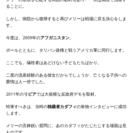
ることに。
しかし、病院から復帰すると再びメリーは戦場に戻る決心をしま
す。
今度は、2009年の
アフガニスタン
。
ポールとともに、タリバン政権と戦うアメリカ軍に同行します。
ここでも、犠牲者はあどけない子どもたちばかり。
二度の流産経験のある彼女だからでしょうか、亡くなる子供への
愛情は人一倍でした。
2011年の
リビア
では大規模な反政府デモを取材。
特筆すべきは、当時の
独裁者カダフィ
の単独インタビューに成功
します。
メリーの舌鋒鋭い質問に、あのカダフィがたじたじする場面は見
ものです。