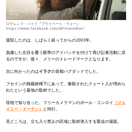
ロザムンド・パイク『プライベート・ウォー』
https://www.facebook.com/APrivateWar/
退院したのは、しばらく経ってからの2003年。
負傷した左目を覆う眼帯のアイパッチを付けて再び記者活動に戻
るのですが、後々、メリーのトレードマークとなります。
次に向かったのは
イラク
の首都バグダッドでした。
フセインの独裁政権下にあって、惨殺されたクェート人が埋めら
れたという墓地の取材でした。
現地で知り合った、フリーカメラマンのポール・コンロイ
（ジェ
イミー・ドーナン）
と同行。
見どころは、立ち入り禁止の区域に取材潜入する緊迫の場面。