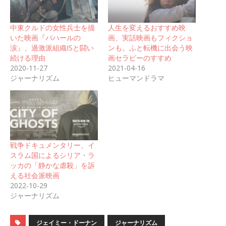
中東クルドの女性兵士を描
人生を変えるおすすめ映
いた映画『バハールの
画、実話映画もフィクショ
涙』、過激派組織ISと闘い
ンも。ふと転機に出会う映
続ける理由
画セラピーのすすめ
2020-11-27
2021-04-16
ジャーナリズム
ヒューマンドラマ
戦争ドキュメンタリー、イ
スラム国によるシリア・ラ
ッカの「静かな虐殺」を訴
える社会派映画
2022-10-29
ジャーナリズム
ジェイミー・ドーナン
ジャーナリズム