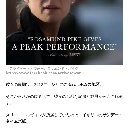
『プライベート・ウォー』ロザムンド・パイク
https://www.facebook.com/APrivateWar
彼女の最期は、2012年、シリアの激戦地
ホムス地区
。
そこからさかのぼる形で、彼女のし烈な記者活動歴が紹介されま
す。
メリー・コルヴィンが所属していたのは、イギリスの
サンデー・
タイムズ紙
。