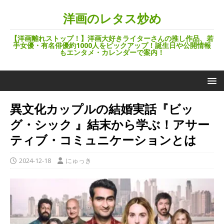
洋画のレタス炒め
【洋画離れストップ！】洋画大好きライターさんの推し作品、若
手女優・有名俳優約1000人をピックアップ！誕生日や公開情報
もエンタメ・カレンダーで案内！
異文化カップルの結婚実話『ビッ
グ・シック 』結末から学ぶ！アサー
ティブ・コミュニケーションとは
2024-12-18
にゅっき