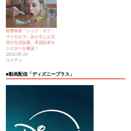
衝撃映画『シック・オブ・
マイセルフ』あらすじと注
目の主演女優、承認欲求モ
ンスターが爆誕！
2023-09-24
コメディ
■動画配信「ディズニープラス」