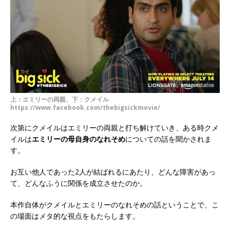
上：エミリーの両親、下：クメイル
https://www.facebook.com/thebigsickmovie/
次第にクメイルはエミリーの両親と打ち解けていき、ある時クメ
イルは
エミリーの母自身のなれそめ
についての話を聞かされま
す。
お互い他人であった2人が結ばれるにあたり、どんな障害があっ
て、どんなふうに関係を成立させたのか。
本作自体がクメイルとエミリーのなれそめの話ということで、こ
の場面はメタ的な視点をもたらします。