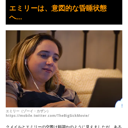
エミリーは、意図的な昏睡状態
へ…
エミリー（ゾーイ・カザン）
https://mobile.twitter.com/TheBigSickMovie/
クメイルとエミリーの交際は順調かのように見えましたが、ある