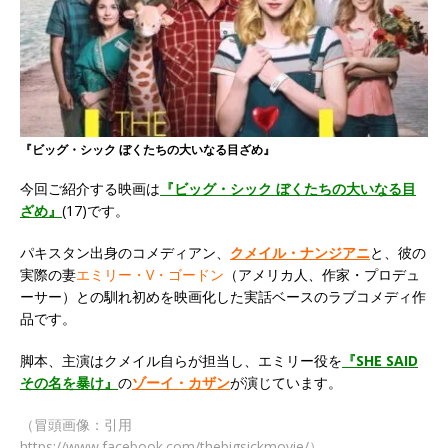
『ビッグ・シック ぼくたちの大いなる目ざめ』
今回ご紹介する映画は
『ビッグ・シック ぼくたちの大いなる目
ざめ』
(17)です。
パキスタン出身のコメディアン、
クメイル・ナンジアニ
と、彼の
実際の妻
エミリー・V・ゴードン
（アメリカ人、作家・プロデュ
ーサー）との馴れ初めを映画化した実話ベースのラブコメディ作
品です。
脚本、主演はクメイル自らが担当し、エミリー役を
『SHE SAID
その名を暴け』
の
ゾーイ・カザン
が演じています。
（冒頭画像：引用
https://www.facebook.com/thebigsickmovie/）