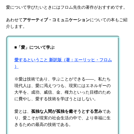
愛について学びたいときにはフロム先生の著作がおすすめです。
あわせて
アサーティブ・コミュニケーション
についての本もご紹
介します。
■「愛」について学ぶ
愛するということ 新訳版（著：エーリッヒ・フロム
）
※愛は技術であり、学ぶことができる――。私たち
現代人は、愛に渇えつつも、現実にはエネルギーの
大半を、成功、威信、金、権力といった目標のため
に費やし、愛する技術を学ぼうとはしない。
愛とは、
孤独な人間が孤独を癒そうとする営み
であ
り、愛こそが現実の社会生活の中で、より幸福に生
きるための最高の技術である。