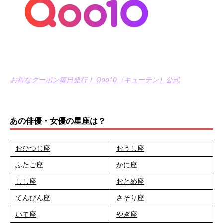
お得なクーポン毎日発行！ Qoo10（キューテン）公式
あの俳優・女優の星座は？
おひつじ座
おうし座
ふたご座
かに座
しし座
おとめ座
てんびん座
さそり座
いて座
やぎ座