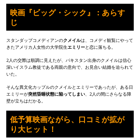
映画『ビッグ・シック』：あらす
じ
スタンダップコメディアンの
クメイル
は、コメディ観覧にやって
きたアメリカ人女性の大学院生
エミリー
と恋に落ちる。
2人の交際は順調に見えたが、パキスタン出身のクメイルは信心
深いイスラム教徒である両親の意向で、お見合い結婚を迫られて
いた。
そんな異文化カップルのクメイルとエミリーであったが、ある日
エミリーが
突然昏睡状態に陥ってしまい
、2人の間にさらなる障
壁が立ちはだかる。
低予算映画ながら、口コミが拡が
り大ヒット！