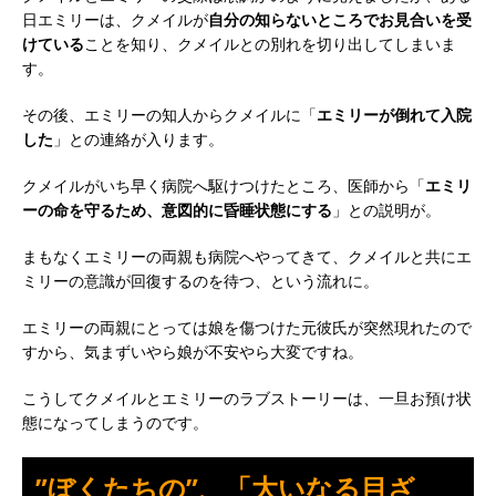
日エミリーは、クメイルが
自分の知らないところでお見合いを受
けている
ことを知り、クメイルとの別れを切り出してしまいま
す。
その後、エミリーの知人からクメイルに「
エミリーが倒れて入院
した
」との連絡が入ります。
クメイルがいち早く病院へ駆けつけたところ、医師から「
エミリ
ーの命を守るため、意図的に昏睡状態にする
」との説明が。
まもなくエミリーの両親も病院へやってきて、クメイルと共にエ
ミリーの意識が回復するのを待つ、という流れに。
エミリーの両親にとっては娘を傷つけた元彼氏が突然現れたので
すから、気まずいやら娘が不安やら大変ですね。
こうしてクメイルとエミリーのラブストーリーは、一旦お預け状
態になってしまうのです。
”ぼくたちの”、「大いなる目ざ