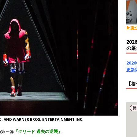
▶誕
20
の厳
20
更新
【提
C. AND WARNER BROS. ENTERTAINMENT INC.
の第三弾
『クリード 過去の逆襲』
。