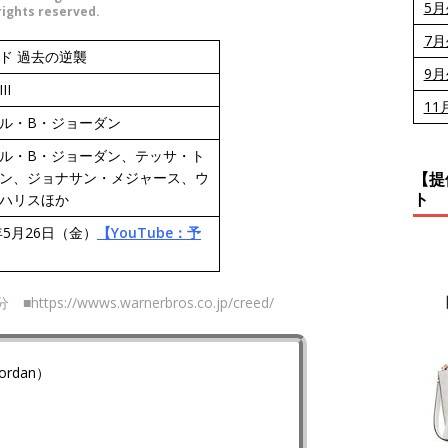
5
rights reserved.
7
ド 過去の逆襲
9
II
11
ル・B・ジョーダン
ル・B・ジョーダン、テッサ・ト
【提
ン、ジョナサン・メジャース、ウ
ト
ハリスほか
3年5月26日（金）
【YouTube：予
16分
■https://wwws.warnerbros.co.jp/creed/
ordan）