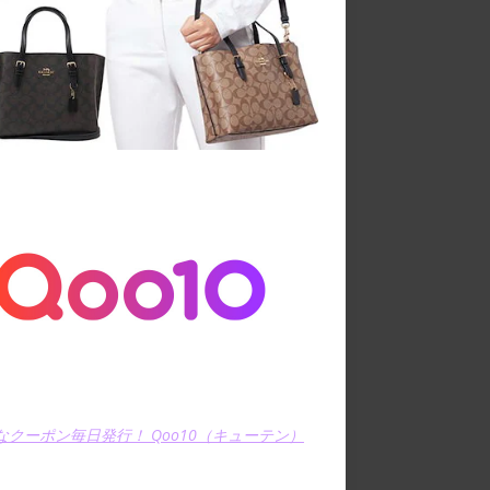
なクーポン毎日発行！ Qoo10（キューテン）