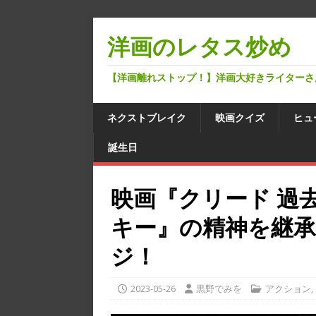
洋画のレタス炒め
【洋画離れストップ！】洋画大好きライターさ
ネクストブレイク
映画クイズ
ヒュ
誕生日
映画『クリード 過
キー』の精神を継
ジ！
2023-05-26
黒野でみを
アクション
,