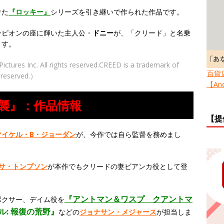
けた
『ロッキー』
シリーズを引き継いで作られた作品です。
ンピオンの座に輝いた主人公・
ドニー
が、「クリード」と名乗
ます。
es Inc. All rights reserved.CREED is a trademark of
百貨
s reserved.）
【Ano
逆襲』：作品情報
【提
マイケル・B・ジョーダン
が、今作では自ら監督を務めまし
サ・トンプソン
が本作でもクリードの妻ビアンカ役として登
『アントマン＆ワスプ クアントマ
ボクサー、デイム役を
ル:
報復の荒野』
などの
ジョナサン・メジャース
が担当しま