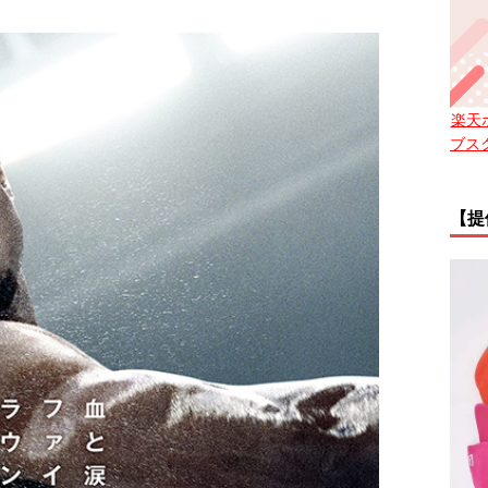
楽天
ブス
【提