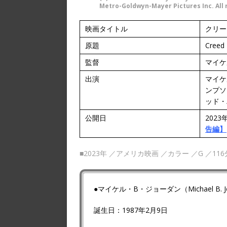
Metro-Goldwyn-Mayer Pictures Inc. All 
映画タイトル
クリー
原題
Creed I
監督
マイケ
出演
マイケ
ンプソ
ッド・
公開日
202
告編】
■2023年 ／アメリカ映画 ／カラー ／G ／1
●マイケル・B・ジョーダン（Michael B. J
誕生日：1987年2月9日