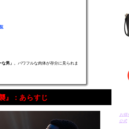
覧
ーな男」
。パワフルな肉体が存分に見られま
逆襲』：あらすじ
お得
公式