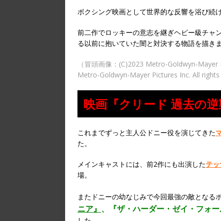
ボクシング映画として世界的な反響を浴び続
前二作でロッキーの意志を継ぎヘビー級チャ
る以前に抱いていた闇と対決する物語を描き
（冒頭画像：(C)2023 Metro-Goldwyn-Mayer Pictur
Metro-Goldwyn-Mayer Pictures Inc. All right
映画『クリード 過去の
これまでずっと主人公ドニー役を演じてきた
た。
メインキャストには、前2作にも出演した
テッ
場。
またドニーの幼なじみで今回最強の敵となる
ニア』
、
『ザ・ハーダー・
ゼイ・フォー
した。