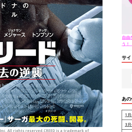
自由
う！
サイ
あの
1
3
nc. All rights reserved.CREED is a trademark of