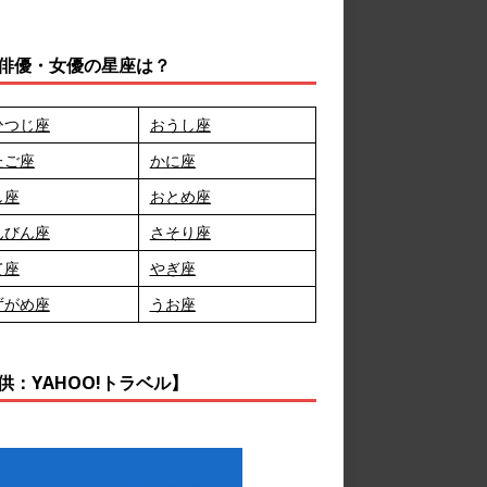
俳優・女優の星座は？
ひつじ座
おうし座
たご座
かに座
し座
おとめ座
んびん座
さそり座
て座
やぎ座
ずがめ座
うお座
供：YAHOO!トラベル】