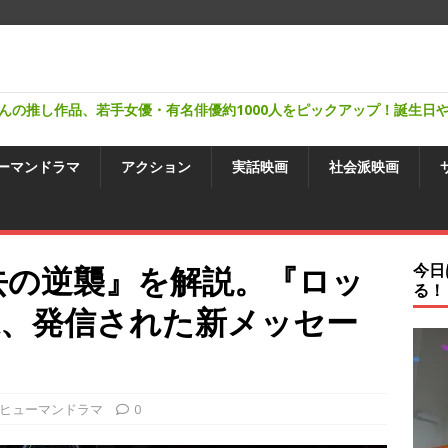
んの推し作品、若手女優・有名俳優約1000人をピックアップ！誕生日
ーマンドラマ
アクション
実話映画
社会派映画
去の逆襲』を解説。『ロッ
今日
る！
承、発信された新メッセー
ヒューマンドラマ
0