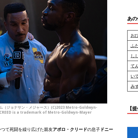
あの
お
ふ
し
て
い
み
ナサン・メジャース）(C)2023 Metro-Goldwyn-
【提
d.CREED is a trademark of Metro-Goldwyn-Mayer
かつて死闘を繰り広げた親友
アポロ・クリード
の息子
ドニー