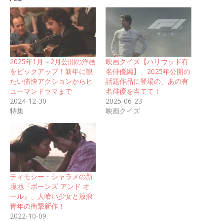
2025年1月～2月公開の洋画
映画クイズ【ハリウッド有
をピックアップ！新年に観
名俳優編】、2025年公開の
たい痛快アクションからヒ
話題作品に登場の、あの有
ューマンドラマまで
名俳優を当てて！
2024-12-30
2025-06-23
特集
映画クイズ
ティモシー・シャラメの新
境地『ボーンズ アンド オ
ール』、人喰い少女と放浪
青年の衝撃新作！
2022-10-09