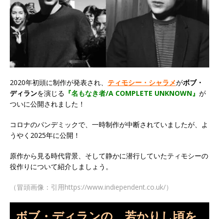
2020年初頭に制作が発表され、
ティモシー・シャラメ
が
ボブ・
ディラン
を演じる
『名もなき者/A COMPLETE UNKNOWN』
が
ついに公開されました！
コロナのパンデミックで、一時制作が中断されていましたが、よ
うやく2025年に公開！
原作から見る時代背景、そして静かに潜行していたティモシーの
役作りについて紹介しましょう。
（冒頭画像：引用https://www.indiependent.co.uk/）
ボブ・ディランの、若かりし頃を