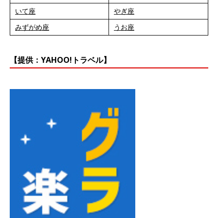
いて座
やぎ座
みずがめ座
うお座
【提供：YAHOO!トラベル】