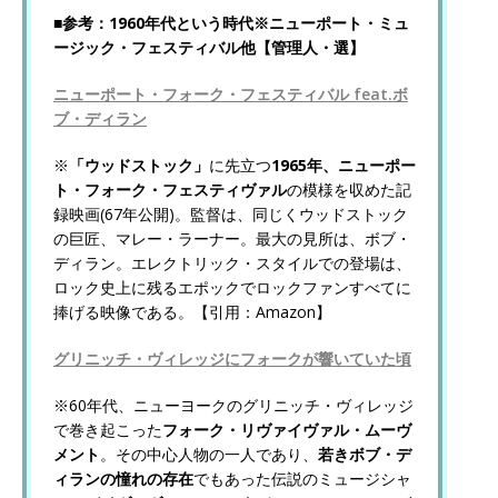
■参考：1960年代という時代※ニューポート・ミュ
ージック・フェスティバル他【管理人・選】
ニューポート・フォーク・フェスティバル feat.ボ
ブ・ディラン
※
「ウッドストック」
に先立つ
1965年、ニューポー
ト・フォーク・フェスティヴァル
の模様を収めた記
録映画(67年公開)。監督は、同じくウッドストック
の巨匠、マレー・ラーナー。最大の見所は、ボブ・
ディラン。エレクトリック・スタイルでの登場は、
ロック史上に残るエポックでロックファンすべてに
捧げる映像である。【引用：Amazon】
グリニッチ・ヴィレッジにフォークが響いていた頃
※60年代、ニューヨークのグリニッチ・ヴィレッジ
で巻き起こった
フォーク・リヴァイヴァル・ムーヴ
メント
。その中心人物の一人であり、
若きボブ・デ
ィランの憧れの存在
でもあった伝説のミュージシャ