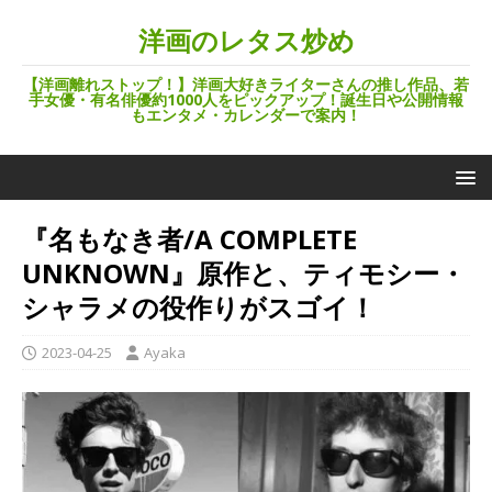
洋画のレタス炒め
【洋画離れストップ！】洋画大好きライターさんの推し作品、若
手女優・有名俳優約1000人をピックアップ！誕生日や公開情報
もエンタメ・カレンダーで案内！
『名もなき者/A COMPLETE
UNKNOWN』原作と、ティモシー・
シャラメの役作りがスゴイ！
2023-04-25
Ayaka