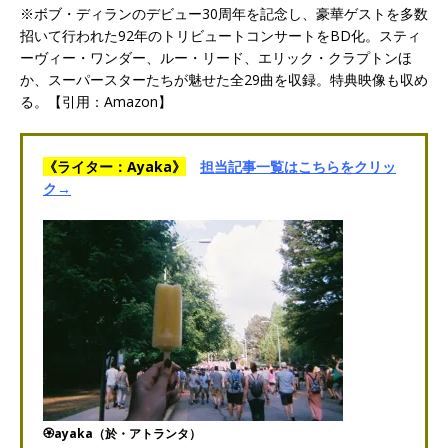
※ボブ・ディランのデビュー30周年を記念し、豪華ゲストを多数
招いて行われた92年のトリビュートコンサートをBD化。スティ
ーヴィー・ワンダー、ルー・リード、エリック・クラプトンほ
か、スーパースターたちが魅せた全29曲を収録。特典映像も収め
る。【引用：Amazon】
《ライター：Ayaka》
担当記事一覧はこちらをクリッ
ク→
🏵️ayaka（於・アトランタ）