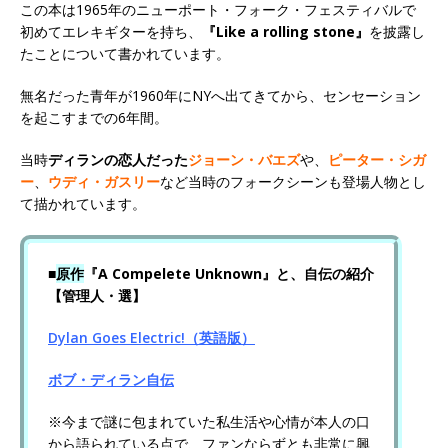
この本は1965年のニューポート・フォーク・フェスティバルで
初めてエレキギターを持ち、
『Like a rolling stone』
を披露し
たことについて書かれています。
無名だった青年が1960年にNYへ出てきてから、センセーション
を起こすまでの6年間。
当時
ディランの恋人だった
ジョーン・バエズ
や、
ピーター・シガ
ー
、
ウディ・ガスリー
など当時のフォークシーンも登場人物とし
て描かれています。
■
原作
『A Compelete Unknown』と、自伝の紹介
【管理人・選】
Dylan Goes Electric!（英語版）
ボブ・ディラン自伝
※今まで謎に包まれていた私生活や心情が本人の口
から語られている点で、ファンならずとも非常に興