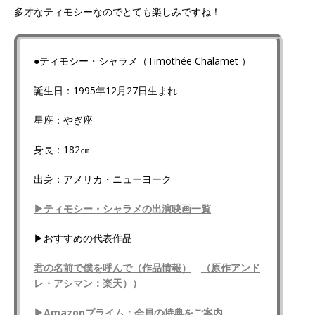
多才なティモシーなのでとても楽しみですね！
●ティモシー・シャラメ（Timothée Chalamet ）
誕生日：1995年12月27日生まれ
星座：やぎ座
身長：182㎝
出身：アメリカ・ニューヨーク
▶ティモシー・シャラメの出演映画一覧
▶おすすめの代表作品
君の名前で僕を呼んで（作品情報）
（原作アンド
レ・アシマン：楽天）
）
▶Amazonプライム：会員の特典をご案内