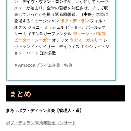
ン、
デイヴ・ヴァン・ロンク
が、いかにしてムーヴ
メントが始まり、全米の若者を熱狂させ、そして収
束していったかを振り返る回想録。
（中略）
本書に
登場するミュージシャン
ボブ・ディラン
フィル・
オクス ジョニ・ミッチェル ピーター、ポール&マ
リー サイモン&ガーファンクル
ジョーン・バエズ
ピーター・シーガー
オデッタ
ウディ・ガスリー
レ
ヴァランド・ゲイリー・デイヴィス ミシシッピ・ジ
ョン・ハート ほか多数
▶Amazonプライム会員：特典→
まとめ
参考：ボブ・ディラン音楽【管理人・選】
ボブ・ディラン30周年記念コンサート