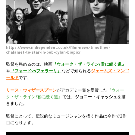
https://www.indiependent.co.uk/film-news-timothee-
chalamet-to-star-in-bob-dylan-biopic/
監督を務めるのは、映画
『ウォーク・ザ・ライン/君に続く道』
や
『フォードvsフェラーリ』
などで知られる
ジェームズ・マンゴ
ールド
です。
リース・ウィザースプーン
がアカデミー賞を受賞した
『ウォー
ク・ザ・ライン/君に続く道』
では、
ジョニー・キャッシュ
を描
きました。
監督にとって、伝説的なミュージシャンを描く作品は今作で2作
目になります。