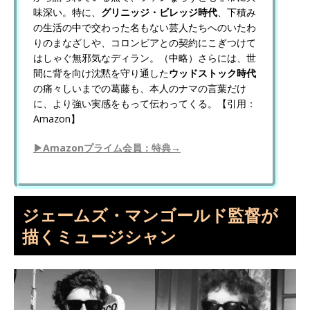
味深い。特に、
グリニッジ・ビレッジ時代
、下積み
の生活の中で交わった名もない芸人たちへのいたわ
りのまなざしや、コロンビアとの契約にこぎつけて
はしゃぐ無邪気なディラン。（中略）さらには、世
間に背を向け沈黙を守り通した
ウッドストック時代
の痛々しいまでの葛藤も、本人のナマの言葉だけ
に、より強い実感をもって伝わってくる。【引用：
Amazon】
▶Amazonプライム会員：特典→
ジェームズ・マンゴールド監督が
描くミュージシャン