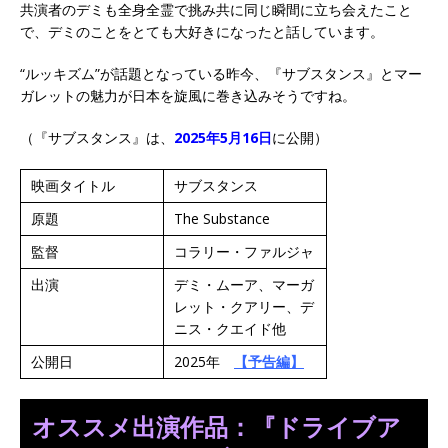
共演者のデミも全身全霊で挑み共に同じ瞬間に立ち会えたこと
で、デミのことをとても大好きになったと話しています。
“ルッキズム”が話題となっている昨今、『サブスタンス』とマー
ガレットの魅力が日本を旋風に巻き込みそうですね。
（『サブスタンス』は、
2025年5月16日
に公開）
映画タイトル
サブスタンス
原題
The Substance
監督
コラリー・ファルジャ
出演
デミ・ムーア、マーガ
レット・クアリー、デ
ニス・クエイド他
公開日
2025年
【予告編】
オススメ出演作品：『ドライブア