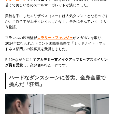
若くて美しい姿の
スー
をマーガレットが演じました。
美貌を手にしたエリザベス（スー）は人気タレントとなるのです
が、当然全てが上手くいくわけがなく、歪みに歪んでいく…とい
う物語。
フランスの映画監督
コラリー・ファルジャ
がメガホンを取り、
2024年に行われたトロント国際映画祭で「ミッドナイト・マッ
ドネス部門」の観客賞を受賞しました。
R-15+ながらにして
アカデミー賞メイクアップ＆ヘアスタイリン
グ賞も受賞
し、高評価を得た一作です。
ハードなダンスシーンに苦労、全身全霊で
挑んだ「狂気」