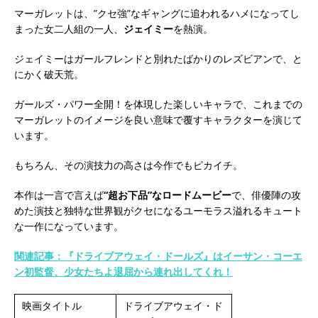
マーガレットは、”クセ強”なギャングに追われるハメになってし
まった女二人組の一人、
ジェイミー
を熱演。
ジェイミーはガールフレンドと別れたばかりのレズビアンで、と
にかく破天荒。
ガールズ・パワー全開！を体現した楽しいキャラで、これまでの
マーガレットのイメージを良い意味で覆すキャラクターを演じて
います。
もちろん、その演技力の高さは今作でもピカイチ。
本作は一言で言えば
“超お下品”なロードムービー
で、俳優陣の攻
めた演技と独特な世界観がクセになるユーモラス溢れるキュート
な一作になっています。
関連記事：『ドライブアウェイ・ドールズ』はイーサン・コーエ
ン初監督、少女たちよ退屈から連れ出してくれ！
映画タイトル
ドライブアウェイ・ド