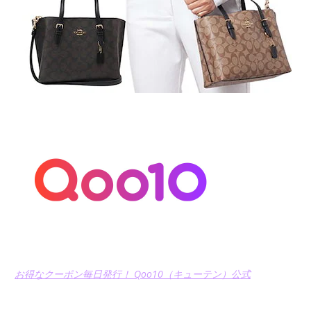
お得なクーポン毎日発行！ Qoo10（キューテン）公式