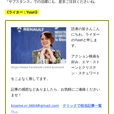
『サブスタンス』での活躍にも、是非ご注目くださいね。
《ライター：
Yuuri》
読者の皆さんこん
にちわ。ライター
のYuuriと申しま
す。
アクション映画を
好み、エマ・スト
ーンとクリステ
https://www.facebook.com/LaLaLand
ン・スチュワート
をこよなく推してます。
記事の感想などありましたら、お気軽にご連絡ください
ませ！
kissme.yr.0604@gmail.com
クリックで担当記事一覧
へ→