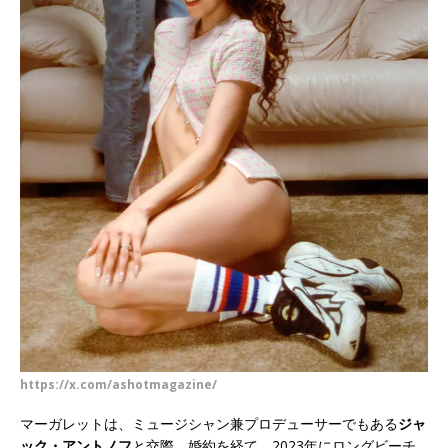
https://x.com/ashotmagazine/
マーガレットは、ミュージシャン兼プロデューサーでもある
ジャ
ック・アントノフ
と交際、婚約を経て、2023年にロングビーチ