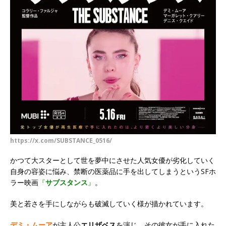
https://x.com/SUBSTANCE_0516/
かつて大スターとして世を夢中にさせた人気女優が劣化していく
自身の容姿に悩み、禁断の医薬品に手を出してしまうというSFホ
ラー映画
『
サブスタンス
』
。
美と若さを手にしながらも破滅していく様が描かれています。
デミ・ムーア
が主人公
エリザベス
を演じ、その彼女が手に入れた