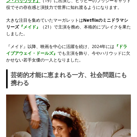
ン・ハリウッド』
（19）に出演し、ヒッピーのプッシーキャット
役でその存在感と演技力で世界に知れ渡るようになります。
大きな注目を集めていたマーガレットは
Netflixのミニドラマシ
リーズ
『メイド』
（21）で主演を務め、本格的にブレイクを果た
しました。
『メイド』以降、映画を中心に活躍を続け、2024年には
『ドラ
イブアウェイ・ドールズ』
でも主演を飾り、今やハリウッドに欠
かせない若手女優の一人となりました。
芸術的才能に恵まれる一方、社会問題にも
携わる