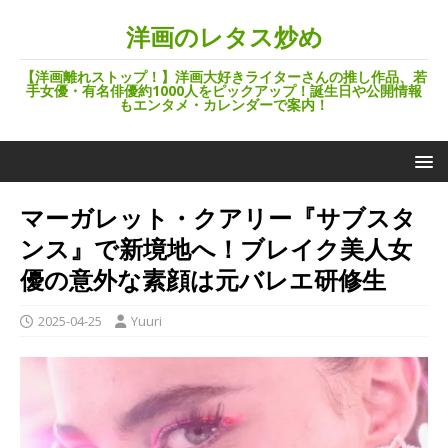
洋画のレタス炒め
【洋画離れストップ！】洋画大好きライターさんの推し作品、若
手女優・有名俳優約1000人をピックアップ！誕生日や公開情報
もエンタメ・カレンダーで案内！
マーガレット・クアリー『サブスタ
ンス』で新境地へ！ブレイク美人女
優の意外な素顔は元バレエ研修生
2025-04-25
Yuuri