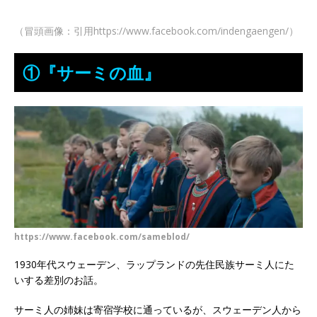
（冒頭画像：引用https://www.facebook.com/indengaengen/）
①『サーミの血』
https://www.facebook.com/sameblod/
1930年代スウェーデン、ラップランドの先住民族サーミ人にた
いする差別のお話。
サーミ人の姉妹は寄宿学校に通っているが、スウェーデン人から