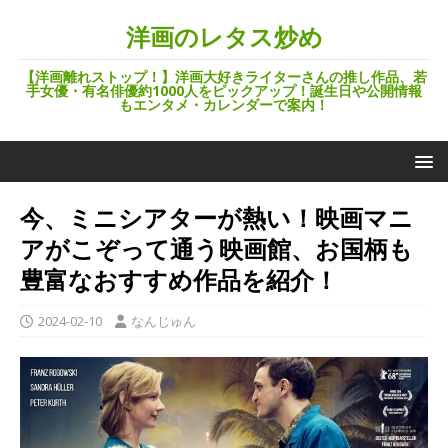
洋画のレタス炒め
【洋画離れストップ！】洋画大好きライターさんの推し作品、若
手女優・有名俳優約1000人をピックアップ！誕生日や公開情報
もエンタメ・カレンダーで案内！
今、ミニシアターが熱い！映画マニ
アがこぞって通う映画館、お国柄も
豊富なおすすめ作品を紹介！
2024-02-10
なんじゅん