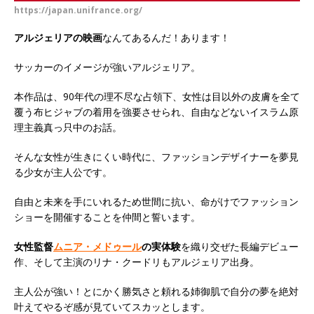
https://japan.unifrance.org/
アルジェリアの映画
なんてあるんだ！あります！
サッカーのイメージが強いアルジェリア。
本作品は、90年代の理不尽な占領下、女性は目以外の皮膚を全て
覆う布ヒジャブの着用を強要させられ、自由などないイスラム原
理主義真っ只中のお話。
そんな女性が生きにくい時代に、ファッションデザイナーを夢見
る少女が主人公です。
自由と未来を手にいれるため世間に抗い、命がけでファッション
ショーを開催することを仲間と誓います。
女性監督
ムニア・メドゥール
の実体験
を織り交ぜた長編デビュー
作、そして主演のリナ・クードリもアルジェリア出身。
主人公が強い！とにかく勝気さと頼れる姉御肌で自分の夢を絶対
叶えてやるぞ感が見ていてスカッとします。