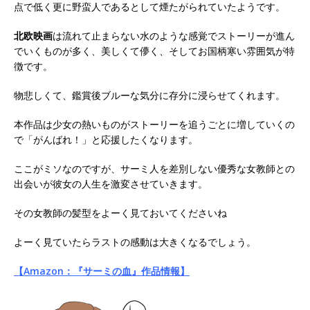
点で低く更に野蛮人であるとして煙たがられていたようです。
北欧映画
は流れて止まらない水のような感覚でストーリーが進ん
でいくものが多く、美しくて儚く、そしてお国柄寒い雰囲気が特
徴です。
物悲しくて、鑑賞後ブルーな気分に存分に浸らせてくれます。
本作品は少女の熱いものがストーリーを追うごとに増していくの
で「がんばれ！」と応援したくなります。
ここがミソなのですが、サーミ人を差別しない優秀な女教師との
出会いが彼女の人生を激変させていきます。
その女教師の髪型をよーく見ておいてくださいね
よーく見ていたらラストの感動は大きくなるでしょう。
【Amazon：『サーミの血』作品情報】