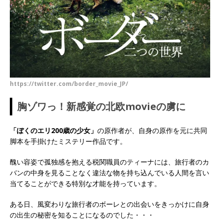
https://twitter.com/border_movie_JP/
胸ゾワっ！新感覚の北欧movieの虜に
「ぼくのエリ200歳の少女」
の原作者が、自身の原作を元に共同
脚本を手掛けたミステリー作品です。
醜い容姿で孤独感を抱える税関職員のティーナには、旅行者のカ
バンの中身を見ることなく違法な物を持ち込んでいる人間を言い
当てることができる特別な才能を持っています。
ある日、風変わりな旅行者のボーレとの出会いをきっかけに自身
の出生の秘密を知ることになるのでした・・・