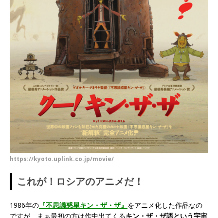
https://kyoto.uplink.co.jp/movie/
これが！ロシアのアニメだ！
1986年の
『不思議惑星キン・ザ・ザ』
をアニメ化した作品なの
ですが、まぁ最初の方は作中出てくる
キン・ザ・ザ語という宇宙