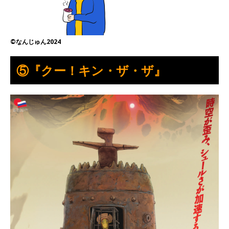
©なんじゅん2024
⑤『クー！キン・ザ・ザ』