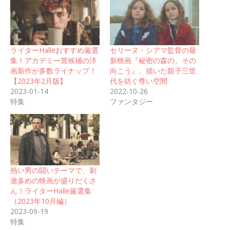
ライターHalleおすすめ厳選
セリーヌ・シアマ監督の最
集！アカデミー賞候補の洋
新映画『秘密の森の、その
画新作が多数ライナップ！
向こう』、描いた親子三世
【2023年2月版】
代を紡ぐ尊い空間
2023-01-14
2022-10-26
特集
ファンタジー
熱い男の闘いテーマで、刺
激多めの映画が盛りだくさ
ん！ライターHalle厳選集
（2023年10月編）
2023-09-19
特集