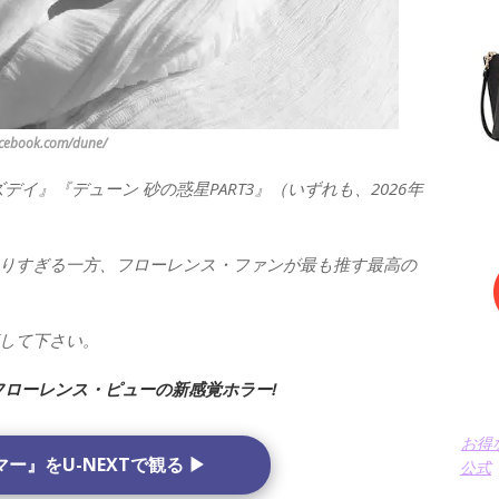
book.com/dune/
イ』『デューン 砂の惑星PART3』（いずれも、2026年
りすぎる一方、フローレンス・ファンが最も推す最高の
して下さい。
フローレンス・ピューの新感覚ホラー!
お得
ー』をU-NEXTで観る ▶
公式