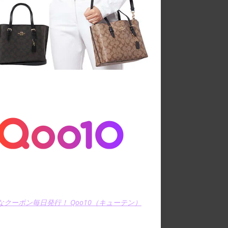
なクーポン毎日発行！ Qoo10（キューテン）