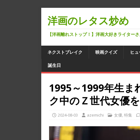
洋画のレタス炒め
【洋画離れストップ！】洋画大好きライターさ
ネクストブレイク
映画クイズ
ヒュ
誕生日
1995～1999年
ク中のＺ世代女優を
2024-08-03
azemichi
女優
,
特集