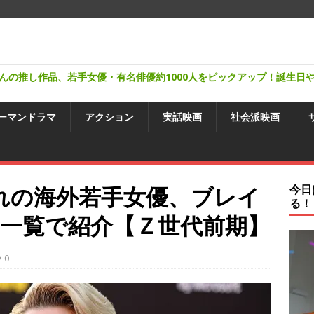
んの推し作品、若手女優・有名俳優約1000人をピックアップ！誕生日
ーマンドラマ
アクション
実話映画
社会派映画
生まれの海外若手女優、ブレイ
今日
る！
一覧で紹介【Ｚ世代前期】
0