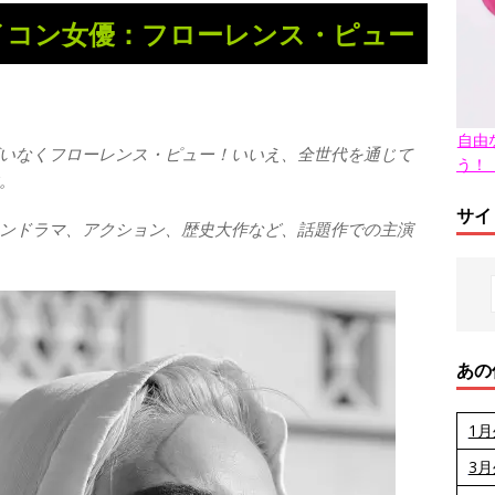
イコン女優：フローレンス・ピュー
自由
いなくフローレンス・ピュー！いいえ、全世代を通じて
う！
。
サイ
ンドラマ、アクション、歴史大作など、話題作での主演
あの
1
3