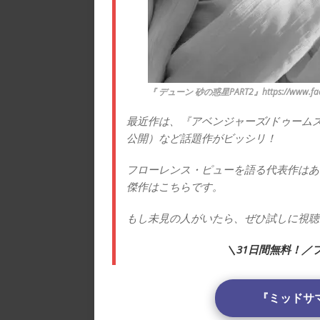
『 デューン 砂の惑星PART2』https://www.face
最近作は、『アベンジャーズ/ドゥームズデ
公開）など話題作がビッシリ！
フローレンス・ピューを語る代表作はあ
傑作はこちらです。
もし未見の人がいたら、ぜひ試しに視聴
＼31日間無料！／
『ミッドサマ