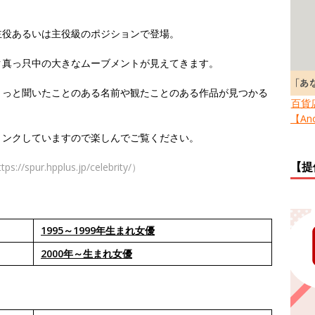
主役あるいは主役級のポジションで登場。
ク真っ只中の大きなムーブメントが見えてきます。
きっと聞いたことのある名前や観たことのある作品が見つかる
百貨
【Ano
リンクしていますので楽しんでご覧ください。
【提
r.hpplus.jp/celebrity/）
1995～1999年生まれ女優
2000年～生まれ女優