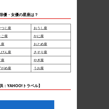
俳優・女優の星座は？
ひつじ座
おうし座
たご座
かに座
し座
おとめ座
んびん座
さそり座
て座
やぎ座
ずがめ座
うお座
供：YAHOO!トラベル】