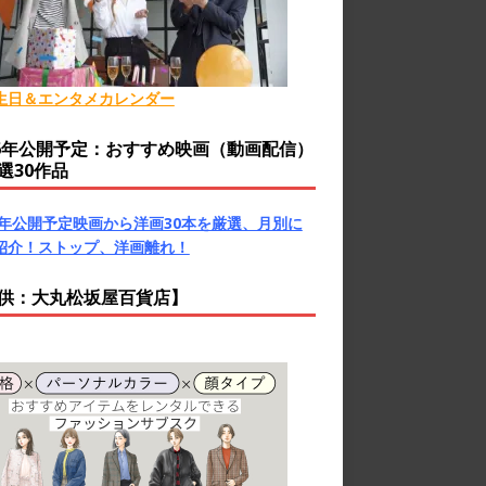
生日＆エンタメカレンダー
26年公開予定：おすすめ映画（動画配信）
選30作品
26年公開予定映画から洋画30本を厳選、月別に
紹介！ストップ、洋画離れ！
供：大丸松坂屋百貨店】