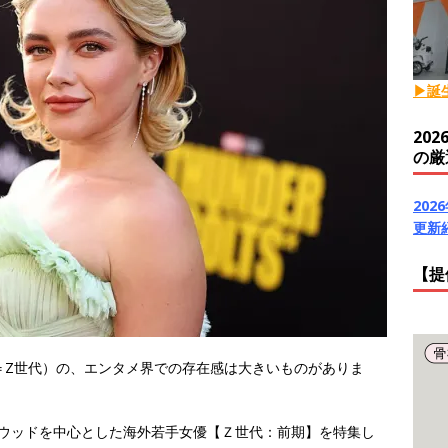
▶誕
20
の厳
20
更新
【提
＝Z世代）の、エンタメ界での存在感は大きいものがありま
ハリウッドを中心とした海外若手女優【Ｚ世代：前期】を特集し