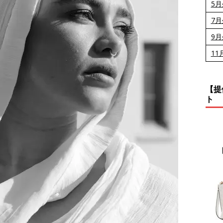
5
7
9
11
【提
ト